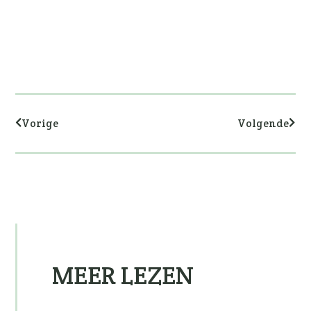
Vorige
Volg
Vorige
Volgende
MEER LEZEN