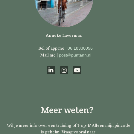
Anneke Laverman
06 18330056
Bel of app me |
post@puntann.nl
Mail me |
L
I
Y
i
n
o
n
s
u
k
t
t
e
a
u
d
g
b
Meer weten?
i
r
e
n
a
m
Wil je meer info over een training of 1-op-1? Alleen mijn pincode
is geheim. Vraag vooral naar: