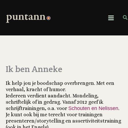
Ga
naar
de
Z
inhoud
Ik ben Anneke
Ik help jou je boodschap overbrengen. Met een
verhaal, kracht of humor.
Iedereen verdient aandacht. Mondeling,
schriftelijk of in gedrag. Vanaf 2012 geef ik
schrijftrainingen, o.a. voor
Schouten en Nelissen
.
Je kunt ook bij me terecht voor trainingen
presenteren/storytelling en assertiviteitstraining
(ook in het Engels).