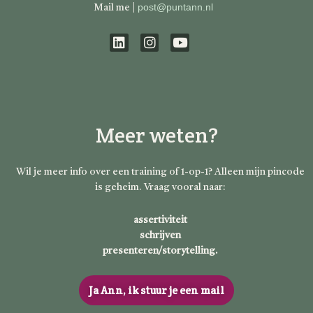
post@puntann.nl
Mail me |
L
I
Y
i
n
o
n
s
u
k
t
t
e
a
u
d
g
b
Meer weten?
i
r
e
n
a
m
Wil je meer info over een training of 1-op-1? Alleen mijn pincode
is geheim. Vraag vooral naar:
assertiviteit
schrijven
presenteren/storytelling.
Ja Ann, ik stuur je een mail