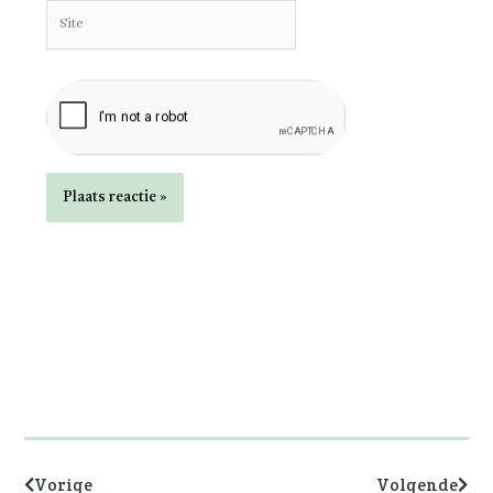
Site
Vorige
Volg
Vorige
Volgende