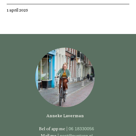
1 april 2025
Anneke Laverman
06 18330056
Bel of app me |
post@puntann.nl