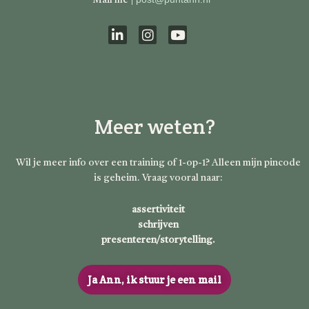
Mail me |
L
I
Y
i
n
o
n
s
u
k
t
t
e
a
u
d
g
b
Meer weten?
i
r
e
n
a
m
Wil je meer info over een training of 1-op-1? Alleen mijn pincode
is geheim. Vraag vooral naar:
assertiviteit
schrijven
presenteren/storytelling.
Ja Ann, ik stuur je een mail