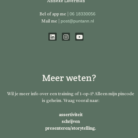
Anneke Laverman
06 18330056
Bel of app me |
post@puntann.nl
Mail me |
L
I
Y
i
n
o
n
s
u
k
t
t
e
a
u
d
g
b
Meer weten?
i
r
e
n
a
m
Wil je meer info over een training of 1-op-1? Alleen mijn pincode
is geheim. Vraag vooral naar:
assertiviteit
schrijven
presenteren/storytelling.