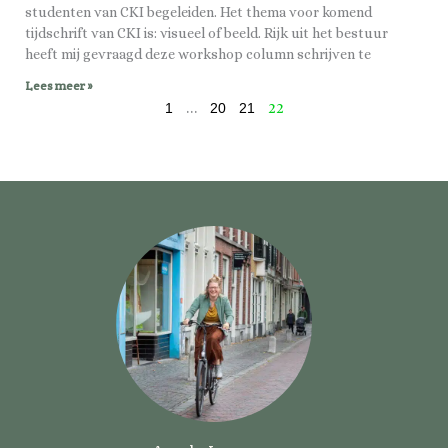
studenten van CKI begeleiden. Het thema voor komend
tijdschrift van CKI is: visueel of beeld. Rijk uit het bestuur
heeft mij gevraagd deze workshop column schrijven te
Lees meer »
1
20
21
…
22